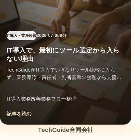
2026-07-08
6分
IT導入・業務改善
IT導入で、最初にツール選定から入ら
ない理由
TechGuideがIT導入でいきなりツール比較に入ら
ず、業務導線・責任者・判断基準の整理から支援す
る理由をまとめました。
IT導入
業務改善
業務フロー整理
記事を読む
TechGuide合同会社