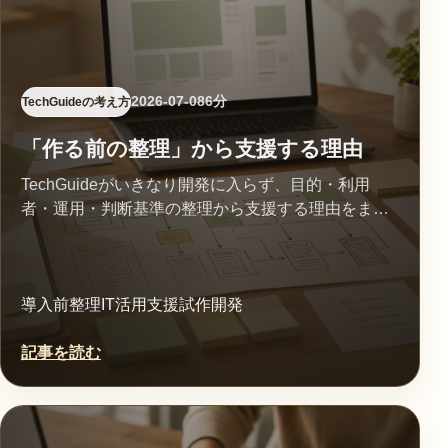
2026-07-08
6分
TechGuideの考え方
「作る前の整理」から支援する理由
TechGuideがいきなり開発に入らず、目的・利用
者・運用・判断基準の整理から支援する理由をまと
めました。
導入前整理
IT活用支援
試作開発
記事を読む